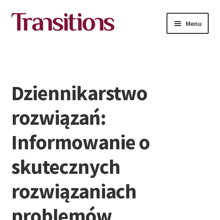
Przejdź
Przejdź
Menu
do
do
nawigacji
treści
All courses
Polski
Dziennikarstwo
rozwiązań:
Informowanie o
skutecznych
rozwiązaniach
problemów