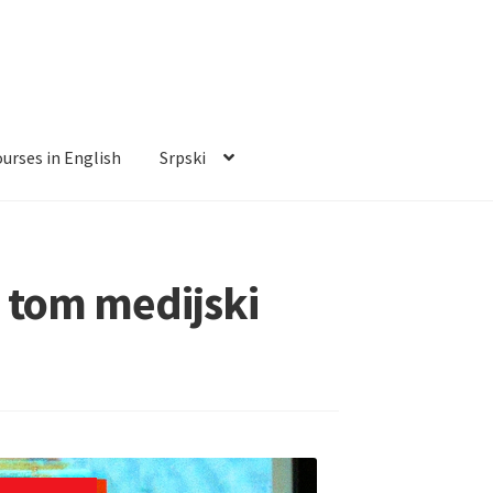
urses in English
Srpski
i tom medijski