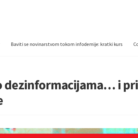
y
Baviti se novinarstvom tokom infodemije: kratki kurs
Co
o dezinformacijama… i pr
e