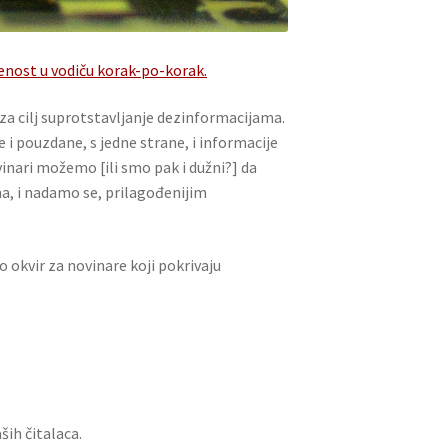
enost u vodiču korak-po-korak.
za cilj suprotstavljanje dezinformacijama.
e i pouzdane, s jedne strane, i informacije
vinari možemo [ili smo pak i dužni?] da
a, i nadamo se, prilagođenijim
okvir za novinare koji pokrivaju
ših čitalaca.