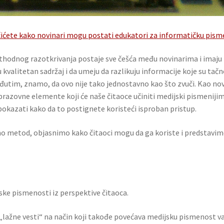
́ete kako novinari mogu postati edukatori za informatičku pism
rethodnog razotkrivanja postaje sve češća među novinarima i imaju 
 kvalitetan sadržaj i da umeju da razlikuju informacije koje su tačn
međutim, znamo, da ovo nije tako jednostavno kao što zvuči. Kao no
azovne elemente koji će naše čitaoce učiniti medijski pismenijim
azati kako da to postignete koristeći isproban pristup.
 metod, objasnimo kako čitaoci mogu da ga koriste i predstavimo 
ke pismenosti iz perspektive čitaoca.
 „lažne vesti“ na način koji takođe povećava medijsku pismenost va