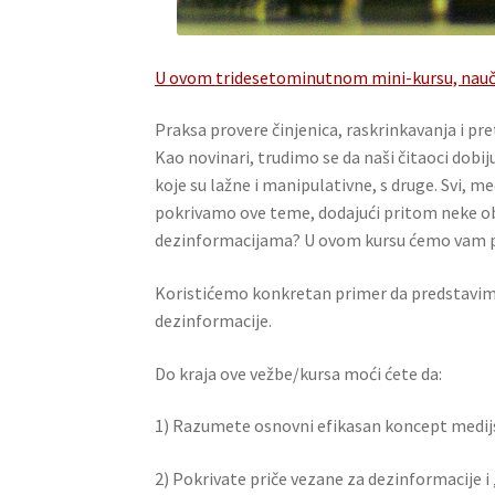
U ovom tridesetominutnom mini-kursu, naučic
Praksa provere činjenica, raskrinkavanja i p
Kao novinari, trudimo se da naši čitaoci dobiju
koje su lažne i manipulativne, s druge. Svi, 
pokrivamo ove teme, dodajući pritom neke obr
dezinformacijama? U ovom kursu ćemo vam pok
Koristićemo konkretan primer da predstavimo
dezinformacije.
Do kraja ove vežbe/kursa moći ćete da:
1) Razumete osnovni efikasan koncept medijs
2) Pokrivate priče vezane za dezinformacije i