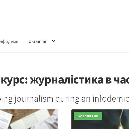
інфодемії
Ukrainian
рс: журналістика в час
ing journalism during an infodemic
Безплатно