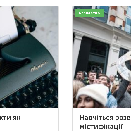
Безплатно
кти як
Навчіться розв
містифікації