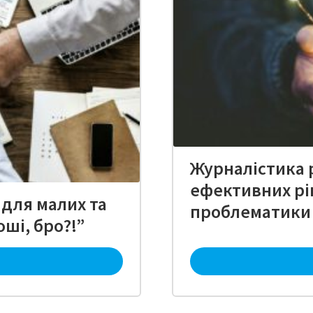
Журналістика 
ефективних рі
 для малих та
проблематики 
оші, бро?!”