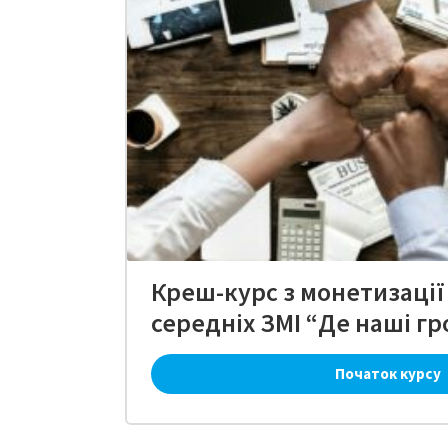
Креш-курс з монетизації
середніх ЗМІ “Де наші гр
Початок курсу