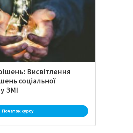
рішень: Висвітлення
шень соціальної
у ЗМІ
Початок курсу