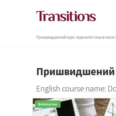
Перейти
Перейти
до
до
навігації
контенту
Пришвидшений курс: журналістика в часи 
Пришвидшений ку
English course name: Do
Безплатно