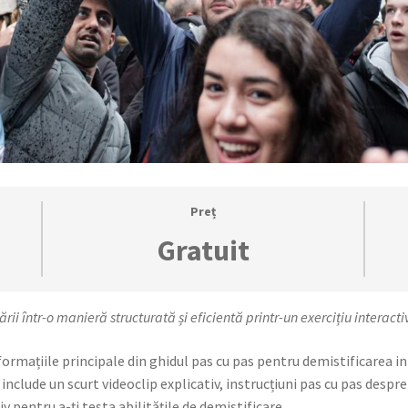
Preț
Gratuit
i într-o manieră structurată și eficientă printr-un exercițiu interact
nformațiile principale din ghidul pas cu pas pentru demistificarea in
e include un scurt videoclip explicativ, instrucțiuni pas cu pas despr
iv pentru a-ți testa abilitățile de demistificare.