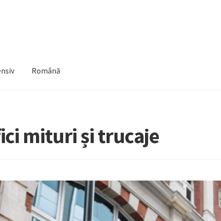
ensiv
Română
ci mituri și trucaje