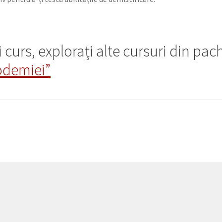
curs, explorați alte cursuri din pac
odemiei”