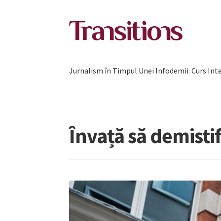
Sari
Sari
la
la
navigare
conținut
Jurnalism în Timpul Unei Infodemii: Curs Int
Învață să demistifi