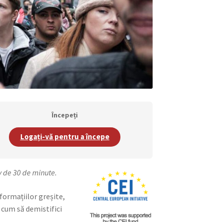
Începeți
Logați-vă pentru a începe
iv de 30 de minute.
formațiilor greșite,
e cum să demistifici