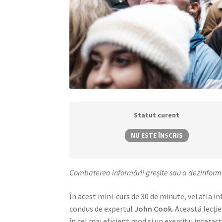
Statut curent
NU ESTE ÎNSCRIS
Combaterea informării greșite sau a dezinformări
În acest mini-curs de 30 de minute, vei afla i
condus de expertul
John Cook
. Această lecți
în cel mai eficient mod și un exercițiu interact