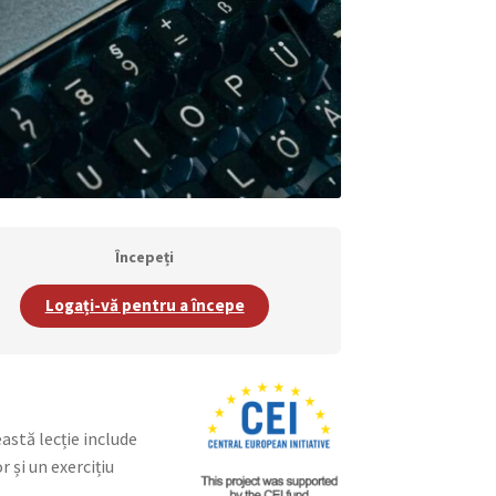
Începeți
Logați-vă pentru a începe
eastă lecție include
 și un exercițiu