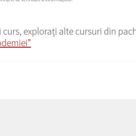
curs, explorați alte cursuri din pac
odemiei”