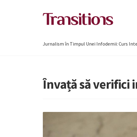
Sari
Sari
la
la
navigare
conținut
Jurnalism în Timpul Unei Infodemii: Curs Int
Învață să verifici