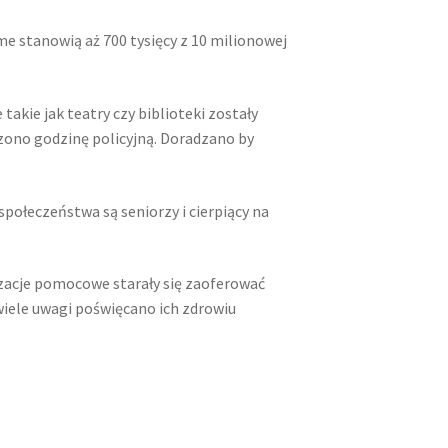
me stanowią aż 700 tysięcy z 10 milionowej
akie jak teatry czy biblioteki zostały
szono godzinę policyjną. Doradzano by
połeczeństwa są seniorzy i cierpiący na
nizacje pomocowe starały się zaoferować
wiele uwagi poświęcano ich zdrowiu