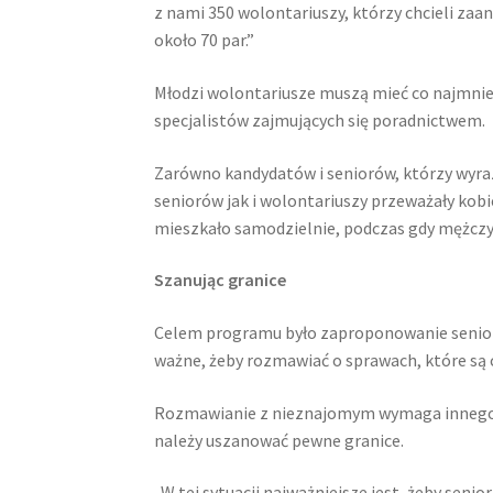
z nami 350 wolontariuszy, którzy chcieli zaa
około 70 par.”
Młodzi wolontariusze muszą mieć co najmniej
specjalistów zajmujących się poradnictwem.
Zarówno kandydatów i seniorów, którzy wyra
seniorów jak i wolontariuszy przeważały kobi
mieszkało samodzielnie, podczas gdy mężczy
Szanując granice
Celem programu było zaproponowanie senioro
ważne, żeby rozmawiać o sprawach, które są 
Rozmawianie z nieznajomym wymaga innego n
należy uszanować pewne granice.
„W tej sytuacji najważniejsze jest, żeby senio