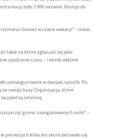
lontariuszy było 2 000 nazwisk. Dostęp do
utrzymana również w czasie wakacji” – mówi
eż takie na które zgłaszali się jako
ne spędzanie czasu – i wtedy właśnie
tało zainaugurowane w dwojaki sposób. Po
ze swojej bazy. Organizacja, które
 bezpłatną infolinię.
by rozszerzyć grono zaangażowanych osób” –
ie pierwszych kilku dni skontaktowało się