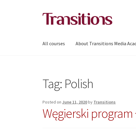
Skip
Skip
to
to
navigation
content
All courses
About Transitions Media Ac
Tag:
Polish
Posted on
June 11, 2020
by
Transitions
Węgierski program 