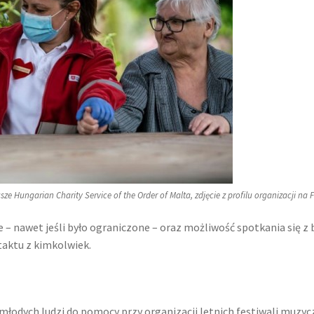
sze Hungarian Charity Service of the Order of Malta, zdjęcie z profilu organizacji na
 – nawet jeśli było ograniczone – oraz możliwość spotkania się z bl
ntaktu z kimkolwiek.
 młodych ludzi do pomocy przy organizacji letnich festiwali muzyc