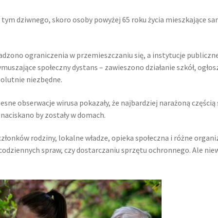
w tym dziwnego, skoro osoby powyżej 65 roku życia mieszkające sa
dzono ograniczenia w przemieszczaniu się, a instytucje publiczne t
wymuszające społeczny dystans – zawieszono działanie szkół, ogło
solutnie niezbędne.
ne obserwacje wirusa pokazały, że najbardziej narażoną częścią s
 naciskano by zostały w domach.
e członków rodziny, lokalne władze, opieka społeczna i różne orga
 codziennych spraw, czy dostarczaniu sprzętu ochronnego. Ale nie