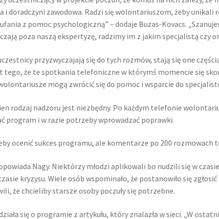
 i doradczyni zawodowa. Radzi się wolontariuszom, żeby unikali 
aufania z pomoc psychologiczną” – dodaje Buzas-Kovacs. „Szanujemy
zają poza naszą ekspertyzę, radzimy im z jakim specjalistą czy o
czestnicy przyzwyczajają się do tych rozmów, stają się one części
 tego, że te spotkania telefoniczne w którymś momencie się skoń
 wolontariusze mogą zwrócić się do pomoc i wsparcie do specjali
ien rodzaj nadzoru jest niezbędny. Po każdym telefonie wolontari
 program i w razie potrzeby wprowadzać poprawki.
żeby ocenić sukces programu, ale komentarze po 200 rozmowach t
opowiada Nagy. Niektórzy młodzi aplikowali bo nudzili się w czasi
czasie kryzysu. Wiele osób wspominało, że postanowiło się zgłosić z
ili, że chcieliby starsze osoby poczuły się potrzebne.
ziała się o programie z artykułu, który znalazła w sieci. „W osta