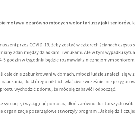
ebie motywuje zarówno młodych wolontariuszy jak i seniorów, k
 zmuszeni przez COVID-19, żeby zostać w czterech ścianach często 
any zdań między dziadkami i wnukami. Ale w tym wypadku sytuacja 
z 4-5 godzin w tygodniu będzie rozmawiał z nieznajomym seniorem
i całe dnie zabunkrowani w domach, młodzi ludzie znaleźli się w zu
o nauczania, do którego nikt ich właściwie wcześniej nie przygoto
o prostu wychodzić z domu, że móc się zabawić i odpocząć.
e sytuacje, i wyciągnąć pomocną dłoń zarówno do starszych osób j
wie organizacje pozarządowe stworzyły program „Jak się dziś czuje