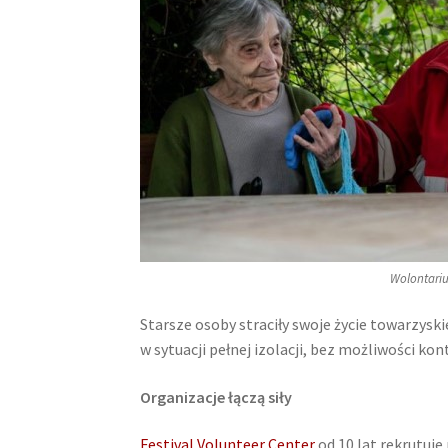
Wolontariu
Starsze osoby straciły swoje życie towarzyskie
w sytuacji pełnej izolacji, bez możliwości ko
Organizacje łączą siły
Festival Volunteer Center
od 10 lat rekrutuje