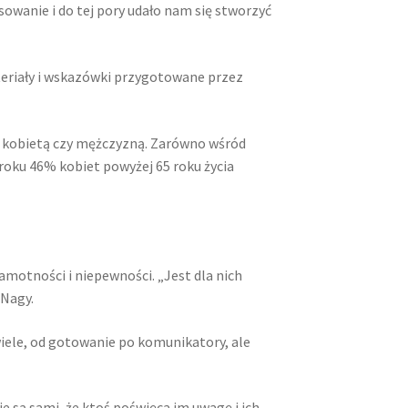
sowanie i do tej pory udało nam się stworzyć
ateriały i wskazówki przygotowane przez
z kobietą czy mężczyzną. Zarówno wśród
roku 46% kobiet powyżej 65 roku życia
otności i niepewności. „Jest dla nich
 Nagy.
ele, od gotowanie po komunikatory, ale
ie są sami, że ktoś poświęca im uwagę i ich