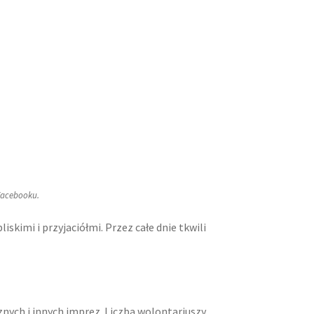
 Facebooku.
iskimi i przyjaciółmi. Przez całe dnie tkwili
znych i innych imprez. Liczba wolontariuszy