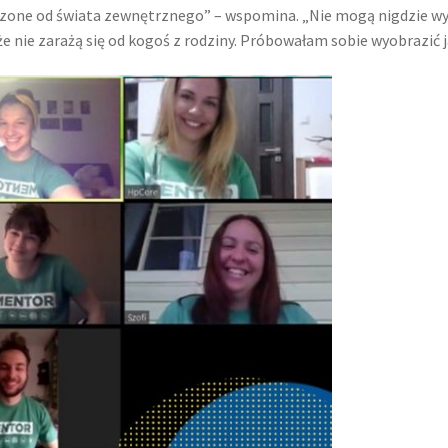
dzone od świata zewnętrznego” – wspomina. „Nie mogą nigdzie wy
 nie zarażą się od kogoś z rodziny. Próbowałam sobie wyobrazić jak