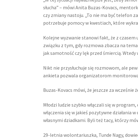
słucha” – mówi Anita Buzas-Kovacs, mentorka
czy zmiany nastoju. „To nie ma być telefon z
potrzebuje pomocy w kwestiach, które wykrac
Kolejne wyzwanie stanowi fakt, że z czasem u
związku z tym, gdy rozmowa zbacza na temat
jak samotność czy lęk przed śmiercią. Wtedy
Nikt nie przysłuchuje się rozmowom, ale pew
ankieta pozwala organizatorom monitorować
Buzas-Kovacs mówi, że jeszcze za wcześnie 
Młodzi ludzie szybko włączali się w program, 
włączenia się w jakieś pozytywne działania w 
własnymi dziadkami. Byli też tacy, którzy mów
29-letnia wolontariuszka, Tunde Nagy, dowied