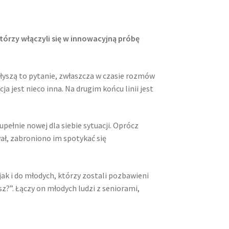
tórzy włączyli się w innowacyjną próbę
słyszą to pytanie, zwłaszcza w czasie rozmów
jest nieco inna. Na drugim końcu linii jest
.
pełnie nowej dla siebie sytuacji. Oprócz
wał, zabroniono im spotykać się
ak i do młodych, którzy zostali pozbawieni
sz?”. Łączy on młodych ludzi z seniorami,