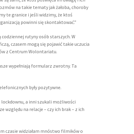
rozmów na takie tematy jak żałoba, choroby
 te granice i jeśli widzimy, że ktoś
rganizacją powinni się skontaktować.”
ą codziennej rutyny osób starszych. W
czą, czasem mogą się pojawić takie uczucia
stów z Centrum Wolontariatu.
usze wypełniają formularz zwrotny. Ta
elefonicznych były pozytywne.
e lockdownu, a inni szukali możliwości
e względu na relacje – czy ich brak – z ich
tnim czasie widziałam mnóstwo filmików o