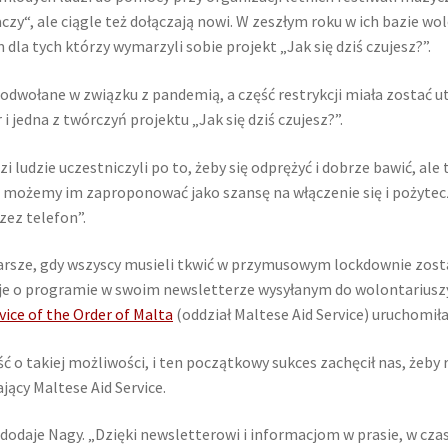
aczy“, ale ciągle też dołączają nowi. W zeszłym roku w ich bazie wo
dla tych którzy wymarzyli sobie projekt „Jak się dziś czujesz?”.
 odwołane w związku z pandemią, a część restrykcji miała zostać 
 jedna z twórczyń projektu „Jak się dziś czujesz?”.
i ludzie uczestniczyli po to, żeby się odprężyć i dobrze bawić, ale t
o możemy im zaproponować jako szansę na włączenie się i pożytecz
rzez telefon”.
starsze, gdy wszyscy musieli tkwić w przymusowym lockdownie zos
je o programie w swoim newsletterze wysyłanym do wolontariuszy 
vice of the Order of Malta
(oddział Maltese Aid Service) uruchomiła
ść o takiej możliwości, i ten początkowy sukces zachęcił nas, że
jący Maltese Aid Service.
odaje Nagy. „Dzięki newsletterowi i informacjom w prasie, w czas