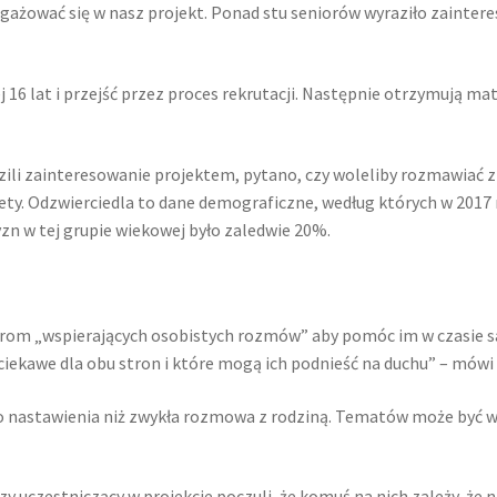
ngażować się w nasz projekt. Ponad stu seniorów wyraziło zaintere
 16 lat i przejść przez proces rekrutacji. Następnie otrzymują m
zili zainteresowanie projektem, pytano, czy woleliby rozmawiać 
ety. Odzwierciedla to dane demograficzne, według których w 2017 
zn w tej grupie wiekowej było zaledwie 20%.
m „wspierających osobistych rozmów” aby pomóc im w czasie sam
ciekawe dla obu stron i które mogą ich podnieść na duchu” – mówi
astawienia niż zwykła rozmowa z rodziną. Tematów może być wi
rzy uczestniczący w projekcie poczuli, że komuś na nich zależy, że n