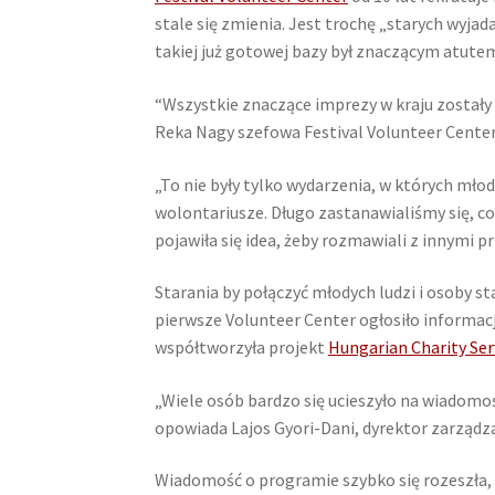
stale się zmienia. Jest trochę „starych wyjad
takiej już gotowej bazy był znaczącym atutem 
“Wszystkie znaczące imprezy w kraju zostały
Reka Nagy szefowa Festival Volunteer Center i
„To nie były tylko wydarzenia, w których młodz
wolontariusze. Długo zastanawialiśmy się, c
pojawiła się idea, żeby rozmawiali z innymi p
Starania by połączyć młodych ludzi i osoby 
pierwsze Volunteer Center ogłosiło informac
współtworzyła projekt
Hungarian Charity Ser
„Wiele osób bardzo się ucieszyło na wiadomo
opowiada Lajos Gyori-Dani, dyrektor zarządza
Wiadomość o programie szybko się rozeszła, d