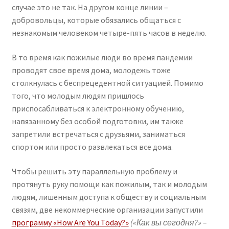
случае это не так. На другом конце линии –
добровольцы, которые обязались общаться с
незнакомым человеком четыре-пять часов в неделю.
В то время как пожилые люди во время пандемии
проводят свое время дома, молодежь тоже
столкнулась с беспрецедентной ситуацией. Помимо
того, что молодым людям пришлось
приспосабливаться к электронному обучению,
навязанному без особой подготовки, им также
запретили встречаться с друзьями, заниматься
спортом или просто развлекаться все дома.
Чтобы решить эту параллельную проблему и
протянуть руку помощи как пожилым, так и молодым
людям, лишенным доступа к обществу и социальным
связям, две некоммерческие организации запустили
программу «How Are You Today?»
(«Как вы сегодня?» –