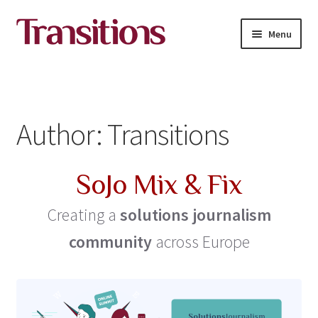
Skip
Skip
Menu
to
to
navigation
content
All courses
About Transitions Media Academy
Author:
Transitions
Contact
SoJo Mix & Fix
Expand
English
child
Creating a
solutions journalism
menu
community
across Europe